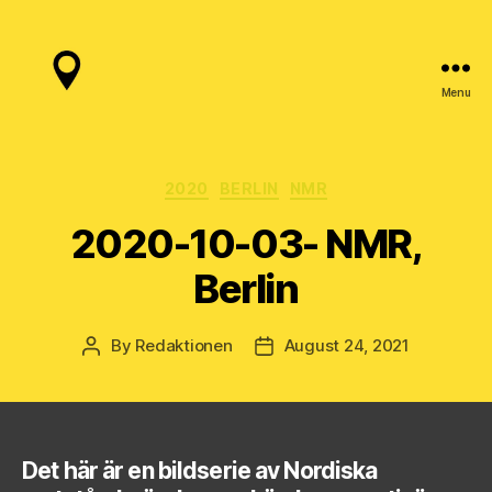
Menu
Nazispotting.se
Categories
2020
BERLIN
NMR
2020-10-03- NMR,
Berlin
By
Redaktionen
August 24, 2021
Post
Post
author
date
Det här är en bildserie av Nordiska