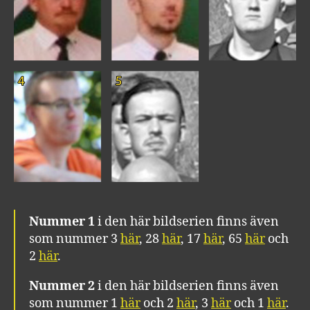
Nummer 1
i den här bildserien finns även
som nummer 3
här
, 28
här
, 17
här
, 65
här
och
2
här
.
Nummer 2
i den här bildserien finns även
som nummer 1
här
och 2
här
, 3
här
och 1
här
.